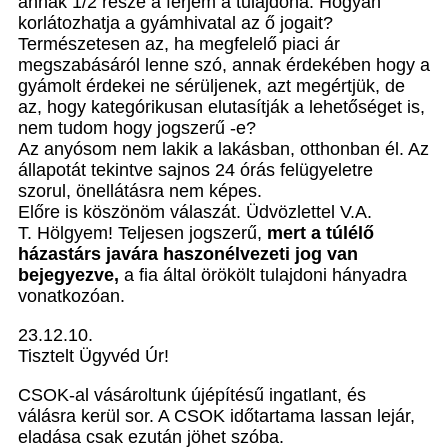
annak 1/2 része a férjem a tulajdona. Hogyan
korlátozhatja a gyámhivatal az ő jogait?
Természetesen az, ha megfelelő piaci ár
megszabásáról lenne szó, annak érdekében hogy a
gyámolt érdekei ne sérüljenek, azt megértjük, de
az, hogy kategórikusan elutasítják a lehetőséget is,
nem tudom hogy jogszerű -e?
Az anyósom nem lakik a lakásban, otthonban él. Az
állapotát tekintve sajnos 24 órás felügyeletre
szorul, önellátásra nem képes.
Előre is köszönöm válaszát. Üdvözlettel V.A.
T. Hölgyem! Teljesen jogszerű,
mert a túlélő
házastárs javára haszonélvezeti jog van
bejegyezve,
a fia által örökölt tulajdoni hányadra
vonatkozóan.
23.12.10.
Tisztelt Ügyvéd Úr!
CSOK-al vásároltunk újépítésű ingatlant, és
válásra kerül sor. A CSOK időtartama lassan lejár,
eladása csak ezután jöhet szóba.