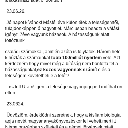
a lakáshasználatról döntsön
23
.06.26.
Jó napot kívánok! Másfél éve külön élek a feleségemtől,
tulajdonképpen ő hagyott el. Márciusban beadta a válási
igényt! 7ève vagyunk házasok. A házasságunk alatt
lottóztunk
családi számokkal, amit én azóta is folytatok. Három hete
kihúzták a számainkat
több 100milliót nyertem
vele. Azt
kérdezném hogy mivel még a bíróság nem bontotta fel a
házasságunkat,
ez közös vagyonnak sz
á
mít
e és a
feleségem követelheti e a felét?
Tisztelt Uram! Igen, a felesége vagyonjogi pert indíthat ön
ellen
2
3.0624.
Üdvözlöm, érdeklődni szeretnék, hogy a kisfiam biológia
apja nevét magyar anyakönyvezéskor fel veheti,mert itt
Németországban született és a német törvények miatt