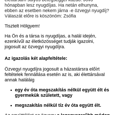
hónapban lesz nyugdíjas. Ha netán elhunyna,
ebben az esetben nekem járna -e özvegyi nyugdíj?
Válaszát előre is köszönöm: Zsófia
Tisztelt Hölgyem!
Ha Ön és a társa is nyugdíjas, a halál idején,
ezenkívűl az életközösséget tudják igazolni,
jogosult az özvegyi nyugdíjra.
Az igazolás két alapfeltétele:
Özvegyi nyugdíjra jogosult a házastársra előírt
feltételek fennállása esetén az is, aki élettársával
annak haláláig
egy év óta megszakítás nélkül együtt élt és
gyermekük született, vagy
megszakítás nélkül tíz év óta együtt élt.