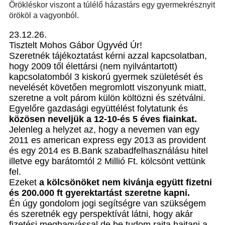
Örökléskor viszont a túlélő házastárs egy gyermekrésznyit
örököl a vagyonból.
23.12.26.
Tisztelt Mohos Gábor Ügyvéd Úr!
Szeretnék tájékoztatást kérni azzal kapcsolatban,
hogy 2009 től élettársi (nem nyilvántartott)
kapcsolatomból 3 kiskorú gyermek születését és
nevelését követően megromlott viszonyunk miatt,
szeretne a volt párom külön költözni és szétválni.
Egyelőre gazdasági együttélést folytatunk és
közösen neveljük a 12-10-és 5 éves fiainkat.
Jelenleg a helyzet az, hogy a nevemen van egy
2011 es american express egy 2013 as provident
és egy 2014 es B.Bank szabadfelhasználásu hitel
illetve egy barátomtól 2 Millió Ft. kölcsönt vettünk
fel.
Ezeket
a kölcsönöket nem kivánja együtt fizetni
és 200.000 ft gyerektartást szeretne kapni.
Én úgy gondolom jogi segítségre van szükségem
és szeretnék egy perspektívát látni, hogy akár
fizetési meghagyással de be tudom rajta hajtani a