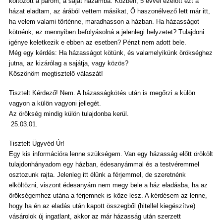
költözött a párom, a saját házamba. Közben, 5 évvel ezelőtt ezt a
házat eladtam, az árából vettem másikat, Ő haszonélvező lett már itt,
ha velem valami történne, maradhasson a házban. Ha házasságot
kötnénk, ez mennyiben befolyásolná a jelenlegi helyzetet? Tulajdoni
igénye keletkezik e ebben az esetben? Pénzt nem adott bele.
Még egy kérdés: Ha házasságot kötünk, és valamelyikünk örökséghez
jutna, az kizárólag a sajátja, vagy közös?
Köszönöm megtisztelő válaszát!
Tisztelt Kérdező! Nem. A házasságkötés után is megőrzi a külön
vagyon a külön vagyoni jellegét.
Az örökség mindig külön tulajdonba kerül.
25.03.01.
Tisztelt Ügyvéd Úr!
Egy kis információra lenne szükségem. Van egy házasság előtt örökölt
tulajdonhányadom egy házban, édesanyámmal és a testvéremmel
osztozunk rajta. Jelenleg itt élünk a férjemmel, de szeretnénk
elköltözni, viszont édesanyám nem megy bele a ház eladásba, ha az
örökségemhez utána a férjemnek is köze lesz. A kérdésem az lenne,
hogy ha én az eladás után kapott összegből (hitellel kiegészítve)
vásárolok új ingatlant, akkor az már házasság után szerzett