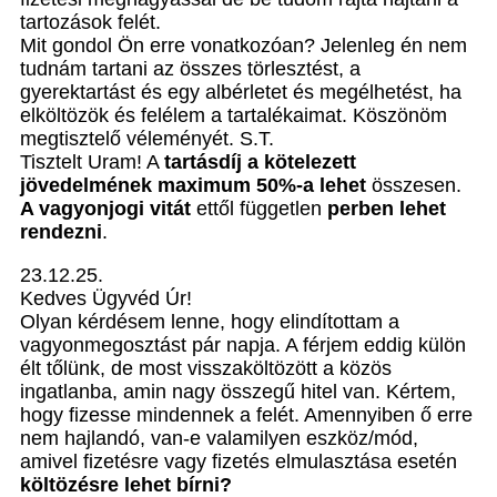
tartozások felét.
Mit gondol Ön erre vonatkozóan? Jelenleg én nem
tudnám tartani az összes törlesztést, a
gyerektartást és egy albérletet és megélhetést, ha
elköltözök és felélem a tartalékaimat. Köszönöm
megtisztelő véleményét. S.T.
Tisztelt Uram! A
tartásdíj a kötelezett
jövedelmének maximum 50%-a lehet
összesen.
A vagyonjogi vitát
ettől független
perben lehet
rendezni
.
23.12.25.
Kedves Ügyvéd Úr!
Olyan kérdésem lenne, hogy elindítottam a
vagyonmegosztást pár napja. A férjem eddig külön
élt tőlünk, de most visszaköltözött a közös
ingatlanba, amin nagy összegű hitel van. Kértem,
hogy fizesse mindennek a felét. Amennyiben ő erre
nem hajlandó, van-e valamilyen eszköz/mód,
amivel fizetésre vagy fizetés elmulasztása esetén
költözésre lehet bírni?