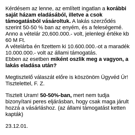
Kérdésem az lenne, az említett ingatlan a
korábbi
saját házam eladásából, illetve a csok
támogatásból vásároltuk.
A lakás szerződés
szerint 50-50 % ban az enyém, és a feleségemé.
Anno a vételár 20,600.000.- volt, jelenlegi értéke kb
60 M Ft.
A vételárba én fizettem ki 10.600.000.-ot a maradék
10.000.000.- volt az állami támogatás.
Ebben az esetben
miként oszlik meg a vagyon, a
lakás eladása után?
Megtisztelő válaszát előre is köszönöm Ügyvéd Úr!
Tisztelettel, F. Z.
Tisztelt Uram!
50-50%-ban,
mert nem tudja
bizonyítani peres eljárásban, hogy csak maga járult
hozzá a vásárláshoz. (az állami támogatást ketten
kapták)
23.12.01.