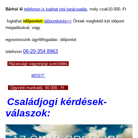
Bárhol él
telefonon is kaphat jogi tanácsadás,
mely csak10.000.-Ft
foglalhat
időpontot:
időpontkérés>>
Önnek megfelelő két időpont
megadásával,
vagy
egyeztessünk ügyfélfogadási
időpontot
06-20-354 8963
telefonon
Házassági vagyonjogi szerződés
MOST!
Ügyvédi munkadíj: 60.000.- Ft
Családjogi
kérdések-
válaszok: