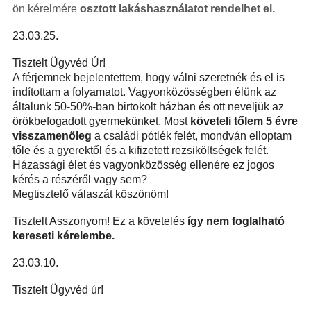
ön kérelmére
osztott lakáshasználatot rendelhet el.
23.03.25.
Tisztelt Ügyvéd Úr!
A férjemnek bejelentettem, hogy válni szeretnék és el is
indítottam a folyamatot. Vagyonközösségben élünk az
általunk 50-50%-ban birtokolt házban és ott neveljük az
örökbefogadott gyermekünket. Most
követeli tőlem 5 évre
visszamenőleg
a családi pótlék felét, mondván elloptam
tőle és a gyerektől és a kifizetett rezsiköltségek felét.
Házassági élet és vagyonközösség ellenére ez jogos
kérés a részéről vagy sem?
Megtisztelő válaszát köszönöm!
Tisztelt Asszonyom! Ez a követelés
így nem foglalható
kereseti kérelembe.
23.03.10.
Tisztelt Ügyvéd úr!