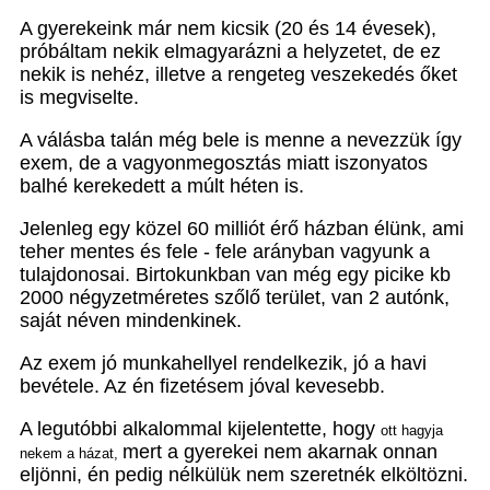
A gyerekeink már nem kicsik (20 és 14 évesek),
próbáltam nekik elmagyarázni a helyzetet, de ez
nekik is nehéz, illetve a rengeteg veszekedés őket
is megviselte.
A válásba talán még bele is menne a nevezzük így
exem, de a vagyonmegosztás miatt iszonyatos
balhé kerekedett a múlt héten is.
Jelenleg egy közel 60 milliót érő házban élünk, ami
teher mentes és fele - fele arányban vagyunk a
tulajdonosai. Birtokunkban van még egy picike kb
2000 négyzetméretes szőlő terület, van 2 autónk,
saját néven mindenkinek.
Az exem jó munkahellyel rendelkezik, jó a havi
bevétele. Az én fizetésem jóval kevesebb.
A legutóbbi alkalommal kijelentette, hogy
ott hagyja
mert a gyerekei nem akarnak onnan
nekem a házat,
eljönni, én pedig nélkülük nem szeretnék elköltözni.