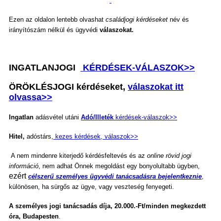
Ezen az oldalon lentebb olvashat
családjogi kérdéseket
név és
irányítószám nélkül és ügyvédi
válaszokat.
INGATLANJOGI
KÉRDÉSEK-VÁLASZOK>>
ÖRÖKLÉSJOGI kérdéseket,
válaszokat itt
olvassa>>
Ingatlan
adásvétel utáni
Adó/Illeték
kérdések-válaszok>>
Hitel,
adóstárs,
kezes kérdések, válaszok>>
A nem mindenre kiterjedő kérdésfeltevés és az
online rövid jogi
információ
, nem adhat Önnek megoldást egy bonyolultabb ügyben,
ezért
célszerű személyes ügyvédi tanácsadásra bejelentkeznie
,
különösen, ha sürgős az ügye, vagy veszteség fenyegeti.
A személyes jogi tanácsadás
díja, 2
0.000.-Ft/minden megkezdett
óra, Budapesten
.