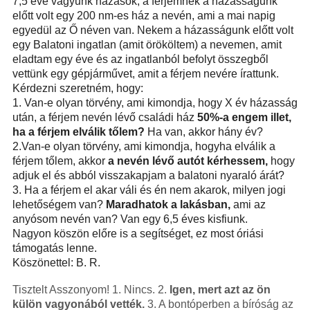
7,5 éve vagyunk házasok, a férjemnek a házasságunk
előtt volt egy 200 nm-es ház a nevén, ami a mai napig
egyedül az Ő néven van. Nekem a házasságunk előtt volt
egy Balatoni ingatlan (amit örököltem) a nevemen, amit
eladtam egy éve és az ingatlanból befolyt összegből
vettünk egy gépjárművet, amit a férjem nevére írattunk.
Kérdezni szeretném, hogy:
1. Van-e olyan törvény, ami kimondja, hogy X év házasság
után, a férjem nevén lévő családi ház
50%-a engem illet,
ha a férjem elválik tőlem?
Ha van, akkor hány év?
2.Van-e olyan törvény, ami kimondja, hogyha elválik a
férjem tőlem, akkor
a nevén lévő autót kérhessem,
hogy
adjuk el és abból visszakapjam a balatoni nyaraló árát?
3. Ha a férjem el akar váli és én nem akarok, milyen jogi
lehetőségem van?
Maradhatok a lakásban,
ami az
anyósom nevén van? Van egy 6,5 éves kisfiunk.
Nagyon köszön előre is a segítséget, ez most óriási
támogatás lenne.
Köszönettel: B. R.
Tisztelt Asszonyom! 1. Nincs. 2.
Igen, mert azt az ön
külön vagyonából vették.
3. A bontóperben a bíróság az