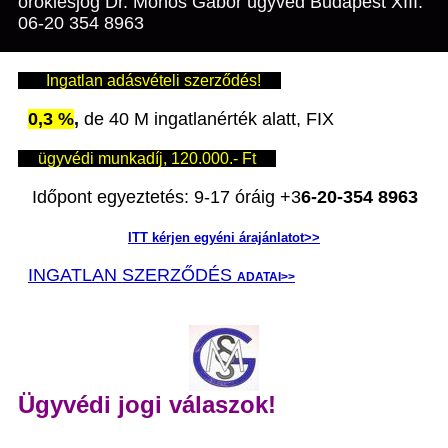
öröklésjog Dr. Mohos Gábor ügyvéd Budapest XIII.
06-20 354 8963
Ingatlan adásvételi szerződés!
0,3 %
,
de 40 M ingatlanérték alatt, FIX
ügyvédi munkadíj, 120.000.- Ft
Időpont egyeztetés: 9-17 óráig +3
6-20-354 8963
ITT kérjen egyéni árajánlatot>>
INGATLAN SZERZŐDÉS
ADATAI>>
Ügyvédi jogi válaszok!