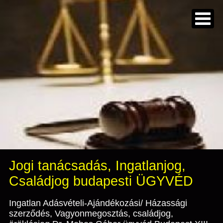
Jogi tanácsadás, Ingatlanjog,
Családjog budapesti ÜGYVÉD
Ingatlan Adásvételi-Ajándékozási/ Házassági
szerződés, Vagyonmegosztás, családjog,