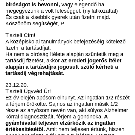
bíróságot is bevonni,
vagy elegendő ha
megegyezünk a volt feleséggel, (nyilatkozattal)
És csak a kisebbik gyerek után fizetni majd.
Köszönöm segítségét, P.
Tisztelt Cím!
A középiskolai tanulmányok befejezéséig kötelező
fizetni a tartásdíjat.
Ha nem a bíróság ítélete alapján szüntetik meg a
tartásdíj fizetést, akkor
az eredeti jogerős ítélet
alapján a tartásdíjra jogosult szülő kérheti a
tartásdíj végrehajtását.
23.12.20.
Tisztelt Ügyvéd Úr!
Ez év elején apósom elhunyt. Az ingatlan 1/2 részét
a férjem örökölte. Sajnos az ingatlan másik 1/2
része az anyósom nevén van, aki súlyos Alzheimer
kórral diagnosztizált, férjem a gondnoka.
A
gyámhivatal teljesen elzárkózik az ingatlan
értékesítésétől.
Amit nem teljesen értünk, hiszen