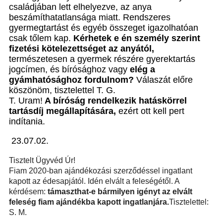
családjában lett elhelyezve, az anya
beszámíthatatlansága miatt. Rendszeres
gyermegtartást és egyéb összeget igazolhatóan
csak tőlem kap.
Kérhetek e én személy szerint
fizetési kötelezettséget az anyától,
természetesen a gyermek részére gyerektartás
jogcímen, és bírósághoz vagy
elég a
gyámhatósághoz fordulnom?
Válaszát előre
köszönöm, tisztelettel T. G.
T. Uram!
A bíróság rendelkezik hatáskörrel
tartásdíj megállapítására,
ezért ott kell pert
indítania.
23.07.02.
Tisztelt Ügyvéd Úr!
Fiam 2020-ban
a
jándékozási szerződéssel ingatlant
kapott az édesapjától. Idén elvált a feleségétől. A
kérdésem:
támaszthat-e bármilyen igényt az elvált
feleség fiam ajándékba kapott ingatlanjára.
Tisztelettel:
S
.
M
.