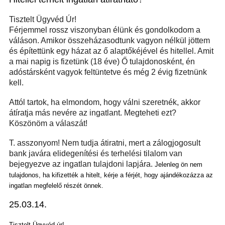
Tisztelt Ügyvéd Úr!
F
érjemmel rossz viszonyban élünk és gondolkodom a
váláson. Amikor össze
házasodtunk
vagyon nélkül jöttem
és építettünk egy házat
az ő
alaptőké
jé
vel és hitellel. Amit
a mai napig is fizetünk (18 éve)
Ő
tulajdonosként, én
adóstársként vagyok feltüntetve és még 2 évig fizetnünk
kell.
Attól tartok, ha elmondom, hogy válni szeretnék, akkor
átíratja más nevére az ingatlant. Megteheti e
zt
?
Köszönöm a válaszát!
T. asszonyom!
Nem
tudja átiratni
, mert a
z
álogjogo
s
ult
bank javára elidegenítési és terhelési tilalom van
bejegyezve az ingatlan tulajdoni lapjára.
Jelenleg ön nem
tulajdonos, ha kifizették a hitelt, kérje a férjét, hogy ajándékozázza az
ingatlan megfelelő részét önnek.
25.03.14.
Tisztelt Ügyvéd úr!