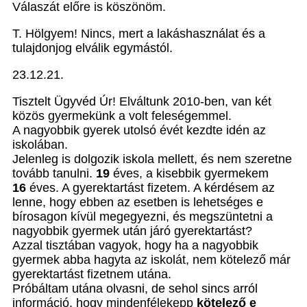
Válaszát előre is köszönöm.
T. Hölgyem! Nincs, mert a lakáshasználat és a
tulajdonjog elválik egymástól.
23.12.21.
Tisztelt Ügyvéd Úr!
Elváltunk 2010-ben, van két
közös gyermekünk a volt feleségemmel.
A nagyobbik gyerek utolsó évét kezdte idén az
iskolában.
Jelenleg is dolgozik iskola mellett, és nem szeretne
tovább tanulni.
19
éves, a kisebbik gyermekem
16
éves. A gyerektartást fizetem. A kérdésem az
lenne, hogy ebben az esetben is lehetséges e
bírosagon kívül megegyezni, és megszüntetni a
nagyobbik gyermek után járó gyerektartást?
Azzal tisztában vagyok, hogy ha a nagyobbik
gyermek abba hagyta az iskolát, nem kötelező már
gyerektartást fizetnem utána.
Próbáltam utána olvasni, de sehol sincs arról
információ, hogy mindenfélekepp
kötelező e