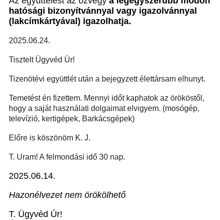
Az együttélést az özvegy
a legegyszerűbb módon
hatósági bizonyítvánnyal vagy igazolvánnyal
(lakcímkártyával) igazolhatja.
2025.06.24.
Tisztelt Ügyvéd Úr!
Tizenötévi együttlét után a bejegyzett élettársam elhunyt.
Temetést én fizettem. Mennyi időt kaphatok az örököstől,
hogy a saját használati dolgaimat elvigyem. (mosógép,
televízió, kertigépek, Barkácsgépek)
Előre is köszönöm K. J.
T. Uram!
A felmondási idő 30 nap.
2025.06.14.
Hazonélvezet nem örökölhető
T. Ügyvéd Úr!