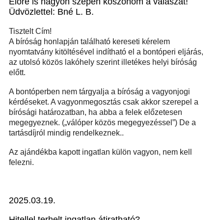
Előre is nagyon szépen köszönöm a válaszát!
Üdvözlettel: Bné L. B.
Tisztelt Cím!
A bíróság honlapján található kereseti kérelem
nyomtatvány kitöltésével indítható el a bontóperi eljárás,
az utolsó közös lakóhely szerint illetékes helyi bíróság
előtt.
A bontóperben nem tárgyalja a bíróság a vagyonjogi
kérdéseket. A vagyonmegosztás csak akkor szerepel a
bírósági határozatban, ha abba a felek előzetesen
megegyeznek. („válóper közös megegyezéssel”) De a
tartásdíjról mindig rendelkeznek..
Az ajándékba kapott ingatlan külön vagyon, nem kell
felezni.
2025.03.19.
Hitellel terhelt ingatlan átiratható?