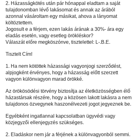
2.
H
ázasságkötés után pár hónappal eladtam a saját
tulajdonomban lévő lakásomat és annak az árából
azonnal vásároltam egy másikat, ahova a lányomat
költöztettem.
Jogosult e a férjem, ezen lakás árának a 30%- ára egy
eladás esetén, vagy esetleg örökléskor?
Válaszát előre megköszónve, tisztelettel: L-.B.E.
Tisztelt Cím!
1. Ha nem kötöttek házassági vagyonjogi szerződést,
alpjogként érvényes, hogy a házasság előtt szerzett
vagyon különvagyon marad örökké.
Az örökösödési törvény biztosítja az életközösségben élő
házastársak részére, hogy a közösen lakott lakásra a nem
tulajdonos özvegynek haszonélvezeti jogot jegyeznek be.
Egyébként ingatlannal kapcsolatban ügyvédi vagy
közjegyzői ellenjegyzés szükséges.
2. Eladáskor nem jár a férjének a különvagyonból semmi.