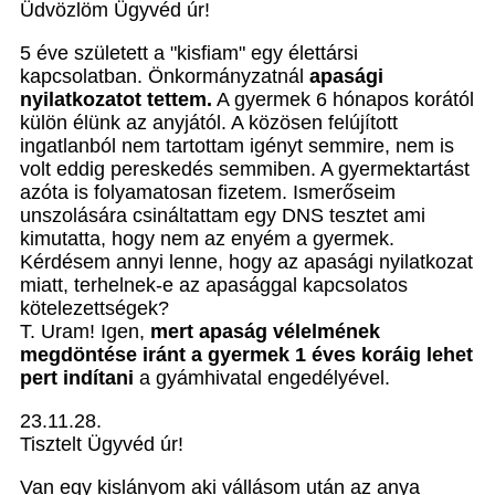
Üdvözlöm Ügyvéd úr!
5 éve született a "kisfiam" egy élettársi
kapcsolatban. Önkormányzatnál
apasági
nyilatkozatot tettem.
A gyermek 6 hónapos korától
külön élünk az anyjától. A közösen felújított
ingatlanból nem tartottam igényt semmire, nem is
volt eddig pereskedés semmiben. A gyermektartást
azóta is folyamatosan fizetem. Ismerőseim
unszolására csináltattam egy DNS tesztet ami
kimutatta, hogy nem az enyém a gyermek.
Kérdésem annyi lenne, hogy az apasági nyilatkozat
miatt, terhelnek-e az apasággal kapcsolatos
kötelezettségek?
T. Uram! Igen,
mert apaság vélelmének
megdöntése iránt a gyermek 1 éves koráig lehet
pert indítani
a gyámhivatal engedélyével.
23.11.28.
Tisztelt Ügyvéd úr!
Van egy kislányom aki vállásom után az anya