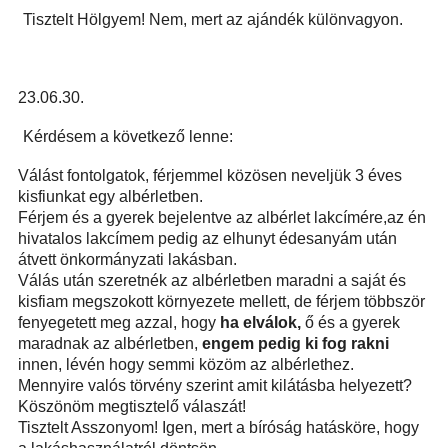
Tisztelt Hölgyem! N
em, mert az ajándék különvagyon.
23.06.30.
Kérdésem a következő lenne:
Válást fontolgatok, férjemmel közösen neveljük 3 éves
kisfiunkat egy albérletben.
Férjem és a gyerek bejelentve az albérlet lakcímére,
az én
hivatalos lakcímem pedig az elhunyt édesanyám után
átvett önkormányzati lakásban.
Válás után szeretnék az albérletben maradni a saját és
kisfiam megszokott környezete mellett, de férjem többször
fenyege
te
tt meg azzal, hogy
ha elválok,
ő és a gyerek
maradnak az albérletben,
engem pedig ki fog rakni
innen, lévén hogy semmi közöm az albérlethez.
Mennyire valós törvény szerint amit kilátásba helyezett?
Köszönöm megtisztelő válaszát!
Tisztelt Asszonyom!
Igen, mert a bíróság hatásköre, hogy