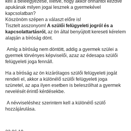
kell a beleegyezése, illetve, hogy akkor onnantól kezdve
apukának milyen jogai lesznek a gyermekével
kapcsolatban?
Köszönöm szépen a választ előre is!
Tisztelt asszonyom!
A szülői felügyeleti jogról és a
kapcsolattartásról,
az ön által benyújtott kereseti kérelem
alapján a bíróság dönt.
Amíg a bíróság nem döntött, addig a gyermek szülei a
gyermek törvényes képviselői, azaz az édesapa szülői
felügyeleti joga fennáll.
Ha a bíróság az ön kizárólagos szülői felügyeleti jogát
rendeli el, akkor a különélő szülői felügyeleti joga
szünetel, az apa ilyen esetben is beleszólhat a gyermek
nevelését érintő kérdésekbe.
A névviseléshez szerintem kell a különélő szülő
hozzájárulása.