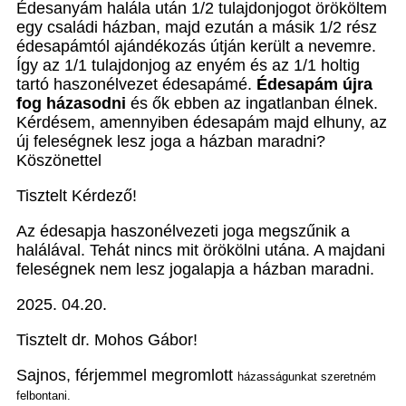
Édesanyám halála után 1/2 tulajdonjogot örököltem
egy családi házban, majd ezután a másik 1/2 rész
édesapámtól ajándékozás útján került a nevemre.
Így az 1/1 tulajdonjog az enyém és az 1/1 holtig
tartó haszonélvezet édesapámé.
Édesapám újra
fog házasodni
és ők ebben az ingatlanban élnek.
Kérdésem, amennyiben édesapám majd elhuny, az
új feleségnek lesz joga a házban maradni?
Köszönettel
Tisztelt Kérdező!
Az édesapja haszonélvezeti joga megszűnik a
halálával. Tehát nincs mit örökölni utána. A majdani
feleségnek nem lesz jogalapja a házban maradni.
2025. 04.20.
Tisztelt dr. Mohos Gábor!
Sajnos, férjemmel megromlott
házasságunkat szeretném
felbontani.