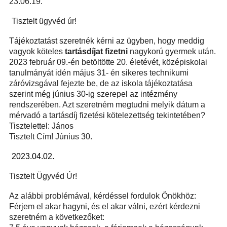
23.06.19.
Tisztelt ügyvéd úr!
Tájékoztatást szeretnék kérni az ügyben, hogy meddig
vagyok köteles
tartásd
í
jat fizetni
nagykorú gyermek után.
2023 február 09.-én betöltötte 20. életévét, középiskolai
tanulmányát idén május 31- én sikeres technikumi
záróvizsgával fejezte be, de az iskola tájékoztatása
szerint még június 30-ig szerepel az intézmény
rendszerében. Azt szeretném megtudni melyik dátum a
mérvadó a tartásdíj fizetési kötelezettség tekintetében?
Tisztelettel: János
Tisztelt Cím!
Június 30.
2023.04.02.
Tisztelt Ügyvéd Úr!
Az alábbi problémával, kérdéssel fordulok Önökhöz:
Férjem el akar hagyni, és el akar válni, ezért kérdezni
szeretném a következőket: