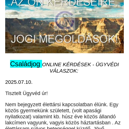
Családjog
ONLINE KÉRDÉSEK - ÜGYVÉDI
VÁLASZOK:
2025.07.10.
Tisztelt Ügyvéd úr!
Nem bejegyzett élettársi kapcsolatban élünk. Egy
közös gyermekünk született, (volt apasági
nyilatkozat) valamint kb. húsz éve közös állandó
lakcímen vagyunk, vagyis közös háztartásban . Az
élettársam súlyos betegséggel küzdő. Jövő