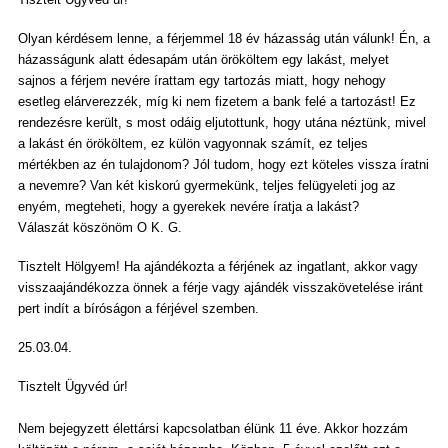
Olyan kérdésem lenne, a férjemmel 18 év házasság után válunk! Én, a
házasságunk alatt édesapám után örököltem egy lakást, melyet
sajnos a férjem nevére írattam egy tartozás miatt, hogy nehogy
esetleg elárverezzék, míg ki nem fizetem a bank felé a tartozást! Ez
rendezésre került, s most odáig eljutottunk, hogy utána néztünk, mivel
a lakást én örököltem, ez külön vagyonnak számít, ez teljes
mértékben az én tulajdonom? Jól tudom, hogy ezt köteles vissza íratni
a nevemre? Van két kiskorú gyermekünk, teljes felügyeleti jog az
enyém, megteheti, hogy a gyerekek nevére íratja a lakást?
Válaszát köszönöm O K. G.
Tisztelt Hölgyem! Ha ajándékozta a férjének az ingatlant, akkor vagy
visszaajándékozza önnek a férje vagy ajándék visszakövetelése iránt
pert indít a bíróságon a férjével szemben.
25.03.04.
Tisztelt Ügyvéd úr!
Nem bejegyzett élettársi kapcsolatban élünk 11 éve. Akkor hozzám