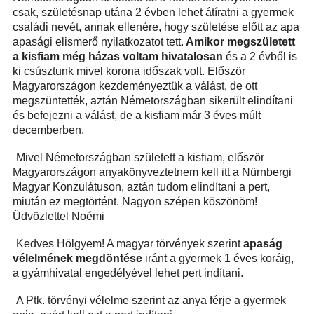
csak, születésnap utána 2 évben lehet átíratni a gyermek
családi nevét, annak ellenére, hogy születése előtt az apa
apasági elismerő nyilatkozatot tett.
Amikor megszületett
a kisfiam még házas voltam hivatalosan
és a 2 évből is
ki csúsztunk mivel korona időszak volt. Először
Magyarországon kezdeményeztük a válást, de ott
megszüntették, aztán Németországban sikerült elindítani
és befejezni a válást, de a kisfiam már 3 éves múlt
decemberben.
Mivel Németországban született a kisfiam, először
Magyarországon anyakönyveztetnem kell itt a Nürnbergi
Magyar Konzulátuson, aztán tudom elindítani a pert,
miután ez megtörtént. Nagyon szépen köszönöm!
Üdvözlettel Noémi
Kedves Hölgyem! A magyar törvények szerint
apaság
vélelmének megdöntése
iránt a gyermek 1 éves koráig,
a gyámhivatal engedélyével lehet pert indítani.
A Ptk. törvényi vélelme szerint az anya férje a gyermek