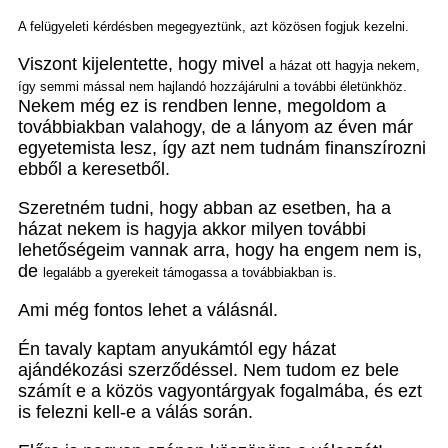
A felügyeleti kérdésben megegyeztünk, azt közösen fogjuk kezelni.
Viszont kijelentette, hogy mivel
a házat ott hagyja nekem,
így semmi mással nem hajlandó hozzájárulni a további életünkhöz.
Nekem még ez is rendben lenne, megoldom a
továbbiakban valahogy, de a lányom az éven már
egyetemista lesz, így azt nem tudnám finanszírozni
ebből a keresetből.
Szeretném tudni, hogy abban az esetben, ha a
házat nekem is hagyja akkor milyen további
lehetőségeim vannak arra, hogy ha engem nem is,
de
legalább a gyerekeit támogassa a továbbiakban is.
Ami még fontos lehet a válásnál.
Én tavaly kaptam anyukámtól egy házat
ajándékozási szerződéssel. Nem tudom ez bele
számít e a közös vagyontárgyak fogalmába, és ezt
is felezni kell-e a válás során.