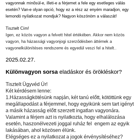
vagyonnak minősül-e, illeti-e a férjemet a fele egy esetleges válás
esetén? Van-e olyan opció, hogy ez a rész az enyém maradjon, egy
lemondó nyilatkozat mondjuk? Nagyon köszönöm a válaszát!
Tisztelt Cím!
Igen, ez közös vagyon a felvett hitel értékében. Akkor nem közös
vagyon, ha házassági vagyonjogi szerződésben áttérnek a
vagyonelkülönítéses rendszerre és egyedül veszi fel a hitelt..
2025.02.27.
Különvagyon sorsa
eladáskor és örökléskor?
Tisztelt Ügyvéd Úr!
Két kérdésem lenne:
1.Házasságkötésünk napj
á
n, két tanú előtt, kötöttünk egy
megállapodást a férjemmel, hogy egyikünk sem tart igényt
a másik házasság előtt szerzett ingatlan vagyonára.
Valamint a férjem azt is nyilatkozta, hogy elhalálozása
esetén, haszonélvezeti joggal ruház fel engem az egyik
lakásában, ahol közösen élünk.
Elégséges ez a nyilatkozat a jogok
é
rvénysítéséhez?