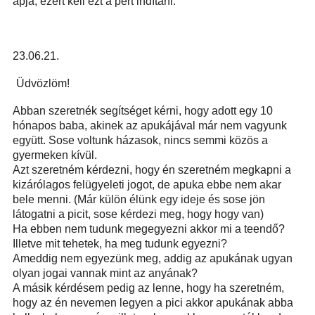
apja, ezért kell ezt a pert indítani.
23.06.21.
Üdvözlöm!
Abban szeretnék segítséget kérni, hogy adott egy 10
hónapos baba, akinek az apukájával már nem vagyunk
együtt. Sose voltunk házasok, nincs semmi közös a
gyermeken kívül.
Azt szeretném kérdezni, hogy én szeretném megkapni a
kizárólagos felügyeleti jogot, de apuka ebbe nem akar
bele menni. (Már külön élünk egy ideje és sose jön
látogatni a picit, sose kérdezi meg, hogy hogy van)
Ha ebben nem tudunk megegyezni akkor mi a teendő?
Illetve mit tehetek, ha meg tudunk egyezni?
Ameddig nem egyezünk meg, addig az apukának ugyan
olyan jogai vannak mint az anyának?
A másik kérdésem pedig az lenne, hogy ha szeretném,
hogy az én nevemen legyen a pici akkor apukának abba