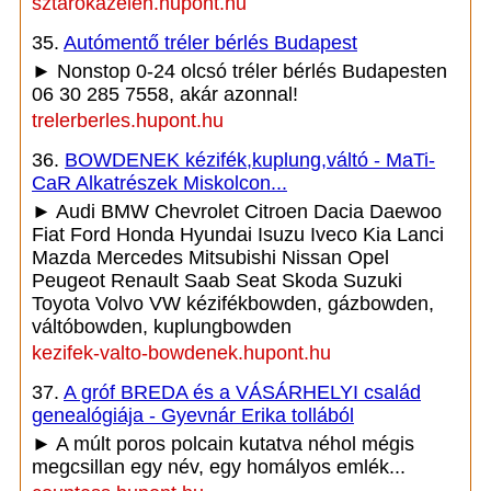
sztarokazelen.hupont.hu
35.
Autómentő tréler bérlés Budapest
► Nonstop 0-24 olcsó tréler bérlés Budapesten
06 30 285 7558, akár azonnal!
trelerberles.hupont.hu
36.
BOWDENEK kézifék,kuplung,váltó - MaTi-
CaR Alkatrészek Miskolcon...
► Audi BMW Chevrolet Citroen Dacia Daewoo
Fiat Ford Honda Hyundai Isuzu Iveco Kia Lanci
Mazda Mercedes Mitsubishi Nissan Opel
Peugeot Renault Saab Seat Skoda Suzuki
Toyota Volvo VW kézifékbowden, gázbowden,
váltóbowden, kuplungbowden
kezifek-valto-bowdenek.hupont.hu
37.
A gróf BREDA és a VÁSÁRHELYI család
genealógiája - Gyevnár Erika tollából
► A múlt poros polcain kutatva néhol mégis
megcsillan egy név, egy homályos emlék...