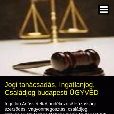
Jogi tanácsadás, Ingatlanjog,
Családjog budapesti ÜGYVÉD
Ingatlan Adásvételi-Ajándékozási/ Házassági
szerződés, Vagyonmegosztás, családjog,