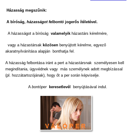
Házasság megszűnik:
A bíróság,
házasságot felbontó
jogerős ítéletével.
A házasságot a bíróság
valamelyik
házastárs kérelmére,
vagy a házastársak
közösen
benyújtott kérelme, egyező
akaratnyilvánítása alapján bonthatja fel.
A házasság felbontása iránt a pert a házastársnak személyesen kell
megindítania, ügyvédnek vagy más személynek adott megbízással
(pl. hozzátartozójának), hogy őt a per során képviselje.
A
bontóper
keresetlevél
benyújtásával indul.