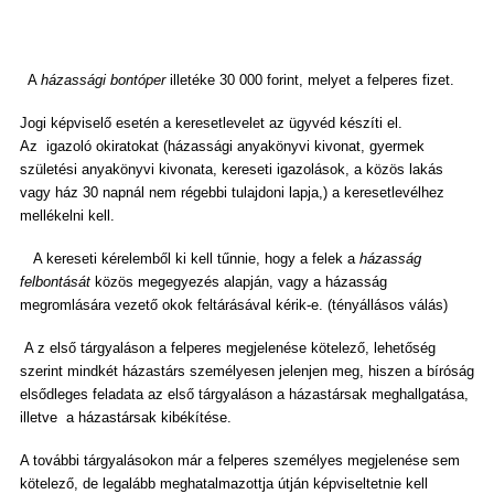
A
házassági bontóper
illetéke 30 000 forint, melyet a felperes fizet.
Jogi képviselő esetén a keresetlevelet az ügyvéd készíti el.
Az igazoló okiratokat (házassági anyakönyvi kivonat, gyermek
születési anyakönyvi kivonata, kereseti igazolások, a közös lakás
vagy ház 30 napnál nem régebbi tulajdoni lapja,) a keresetlevélhez
mellékelni kell.
A kereseti kérelemből ki kell tűnnie, hogy a felek a
házasság
felbontását
közös megegyezés alapján, vagy a házasság
megromlására vezető okok feltárásával kérik-e. (tényállásos válás)
A z első tárgyaláson a felperes megjelenése kötelező, lehetőség
szerint mindkét házastárs személyesen jelenjen meg, hiszen a bíróság
elsődleges feladata az első tárgyaláson a házastársak meghallgatása,
illetve a házastársak kibékítése.
A további tárgyalásokon már a felperes személyes megjelenése sem
kötelező, de legalább meghatalmazottja útján képviseltetnie kell