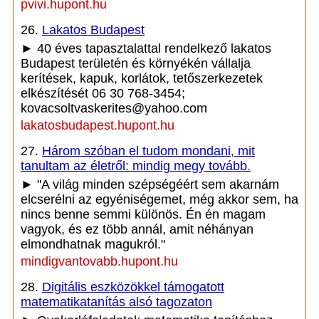
pvivi.hupont.hu
26.
Lakatos Budapest
► 40 éves tapasztalattal rendelkező lakatos
Budapest területén és környékén vállalja
kerítések, kapuk, korlátok, tetőszerkezetek
elkészítését 06 30 768-3454;
kovacsoltvaskerites@yahoo.com
lakatosbudapest.hupont.hu
27.
Három szóban el tudom mondani, mit
tanultam az életről: mindig megy tovább.
► "A világ minden szépségéért sem akarnám
elcserélni az egyéniségemet, még akkor sem, ha
nincs benne semmi különös. Én én magam
vagyok, és ez több annál, amit néhányan
elmondhatnak magukról."
mindigvantovabb.hupont.hu
28.
Digitális eszközökkel támogatott
matematikatanítás alsó tagozaton