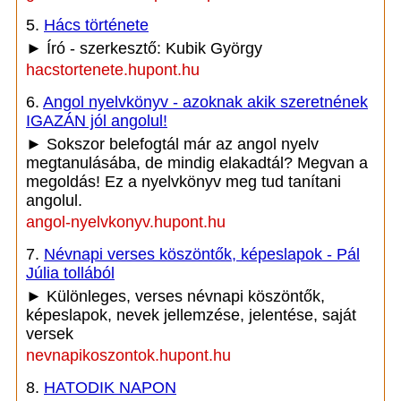
5.
Hács története
► Író - szerkesztő: Kubik György
hacstortenete.hupont.hu
6.
Angol nyelvkönyv - azoknak akik szeretnének
IGAZÁN jól angolul!
► Sokszor belefogtál már az angol nyelv
megtanulásába, de mindig elakadtál? Megvan a
megoldás! Ez a nyelvkönyv meg tud tanítani
angolul.
angol-nyelvkonyv.hupont.hu
7.
Névnapi verses köszöntők, képeslapok - Pál
Júlia tollából
► Különleges, verses névnapi köszöntők,
képeslapok, nevek jellemzése, jelentése, saját
versek
nevnapikoszontok.hupont.hu
8.
HATODIK NAPON