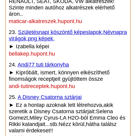
RENAULT, SEAT, SKODA, VW alkatrészek!
Szinte minden autóhoz alkatrészek elérhető
áron..
maticar-alkatreszek.hupont.hu
23.
Születésnapi köszöntő képeslapok,Névnapra
virágok,png képek,
► Izabella képei
bellakep.hupont.hu
24.
Andi77 tuti tárkonyha
► Kipróbált, ismert, könnyen elkészíthető
finomságok receptjeit gyüjtöttem össze
andi-tutireceptek.hupont.hu
25.
A Disney Csatorna sztárjai
► Ez a honlap azoknak lett létrehozva,akik
szeretik a Disney Csatorna sztárjait:Selena
Gomezt,Miley Cyrus-t,A H2O-ból Emma Cleo és
Rikki kalandjait...stb.Nézz körül,hátha találsz
valami érdekeset!!