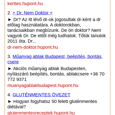
kerites.hupont.hu
2.
+ Dr. Nem Doktor +
► Dr? Az itt lévő dr-ok jogosultak dr-ként a dr
előtag használatára. A doktorokban,
tanácsaikban megbízunk. De ön doktor? Nem
vagyok Dr. De ettől még tudhatok. Tőlük tanulok
2011 óta. Dr...
dr-nem-doktor.hupont.hu
3.
Műanyag ablak Budapest, beépítés, bontás,
csere
► Akciós műanyag ablak Budapesten,
nyílászáró beépítés, bontás, ablakcsere +36 70
772 9371
muanyagablakbudapest.hupont.hu
4.
GLUTÉNMENTES ÖVEZET
► Hogyan fogyhatsz 50 felett gluténmentes
diétával?
glutenmentesreceptek.hupont.hu