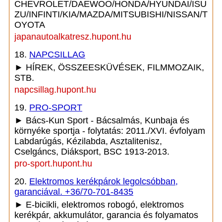
CHEVROLET/DAEWOO/HONDA/HYUNDAI/ISU
ZU/INFINTI/KIA/MAZDA/MITSUBISHI/NISSAN/T
OYOTA
japanautoalkatresz.hupont.hu
18.
NAPCSILLAG
► HÍREK, ÖSSZEESKÜVÉSEK, FILMMOZAIK,
STB.
napcsillag.hupont.hu
19.
PRO-SPORT
► Bács-Kun Sport - Bácsalmás, Kunbaja és
környéke sportja - folytatás: 2011./XVI. évfolyam
Labdarúgás, Kézilabda, Asztalitenisz,
Cselgáncs, Diáksport, BSC 1913-2013.
pro-sport.hupont.hu
20.
Elektromos kerékpárok legolcsóbban,
garanciával. +36/70-701-8435
► E-bicikli, elektromos robogó, elektromos
kerékpár, akkumulátor, garancia és folyamatos