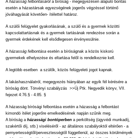
A
házasság felbontásáról
a bíróság - megegyezésen alapuló bontás
esetén a házastársak egyezségének jogerős végzéssel történő
jóváhagyását követően- ítélettel határoz.
A szülői felügyelet gyakorlásának, a szülő és a gyermek közötti
kapcsolattartásnak és a gyermek tartásának rendezése során a
gyermek érdekének kell elsődlegesen érvényesülnie.
A
házasság felbontása
esetén a bíróságnak a közös kiskorú
gyermekek elhelyezése és eltartása felől is rendelkeznie kell.
A legtöbb esetben a szülők, közös felügyeleti jogot kapnak.
A lakáshasználatról, megegyezés hiányában az egyik fél kérésére a
bíróság dönt. Törvényi szabályzás >>Új Ptk. Negyedik könyv, VII.
fejezet 4:76.§ - 4:85. §
A házasság bírósági felbontása esetén a házasság a felbontást
kimondó ítélet jogerőre emelkedésének napján szűnik meg.
A bíróság a
házassági bontóperben
a perköltség (ügyvédi munkadíj,
szakértői díj, stb.) viseléséről - az általános szabályoktól eltérően - a
pernyertességtől/pervesztességtől függetlenül, az összes körülmények