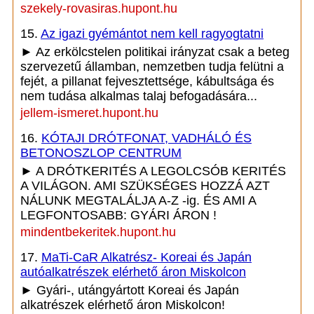
szekely-rovasiras.hupont.hu
15.
Az igazi gyémántot nem kell ragyogtatni
► Az erkölcstelen politikai irányzat csak a beteg
szervezetű államban, nemzetben tudja felütni a
fejét, a pillanat fejvesztettsége, kábultsága és
nem tudása alkalmas talaj befogadására...
jellem-ismeret.hupont.hu
16.
KÓTAJI DRÓTFONAT, VADHÁLÓ ÉS
BETONOSZLOP CENTRUM
► A DRÓTKERITÉS A LEGOLCSÓB KERITÉS
A VILÁGON. AMI SZÜKSÉGES HOZZÁ AZT
NÁLUNK MEGTALÁLJA A-Z -ig. ÉS AMI A
LEGFONTOSABB: GYÁRI ÁRON !
mindentbekeritek.hupont.hu
17.
MaTi-CaR Alkatrész- Koreai és Japán
autóalkatrészek elérhető áron Miskolcon
► Gyári-, utángyártott Koreai és Japán
alkatrészek elérhető áron Miskolcon!