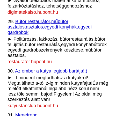
► Gyakorlófeladatok matematika tanításhoz,
felzárkóztatáshoz, tehetséggondozáshoz
digimatekalso.hupont.hu
29.
Bútor restaurátor,műbútor
asztalos,asztalos,egyedi konyhák,egyedi
gardrobok
► Politúrozás, lakkozás, bútorrestaurálás,bútor
felújítás,bútor restaurálás,egyedi konyhabútorok
egyedi gardrobszekrények készítése,műbútor
asztalos,
restaurator.hupont.hu
30.
Az ember a kutya legjobb barátja!;)
► itt mindent megtudhatsz a kutyákról!
Megtalálható a-tól z-ig minden kutyafajta!És még
mielőtt elkattintanál legalább nézz körül nem
lesz tőle semmi bajod!Figyelem! Az oldal még
szerkeztés alatt van!
kutyusfanclub.hupont.hu
31.
Menetrend