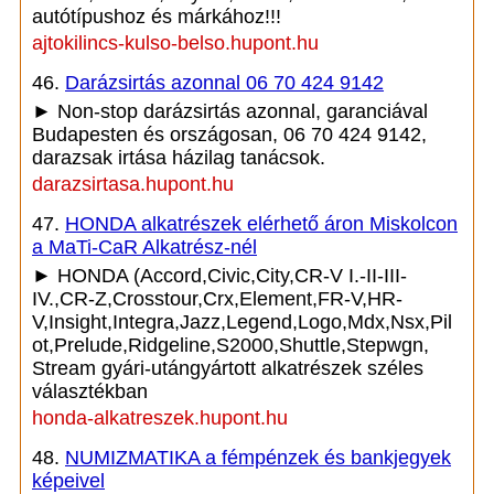
autótípushoz és márkához!!!
ajtokilincs-kulso-belso.hupont.hu
46.
Darázsirtás azonnal 06 70 424 9142
► Non-stop darázsirtás azonnal, garanciával
Budapesten és országosan, 06 70 424 9142,
darazsak irtása házilag tanácsok.
darazsirtasa.hupont.hu
47.
HONDA alkatrészek elérhető áron Miskolcon
a MaTi-CaR Alkatrész-nél
► HONDA (Accord,Civic,City,CR-V I.-II-III-
IV.,CR-Z,Crosstour,Crx,Element,FR-V,HR-
V,Insight,Integra,Jazz,Legend,Logo,Mdx,Nsx,Pil
ot,Prelude,Ridgeline,S2000,Shuttle,Stepwgn,
Stream gyári-utángyártott alkatrészek széles
választékban
honda-alkatreszek.hupont.hu
48.
NUMIZMATIKA a fémpénzek és bankjegyek
képeivel