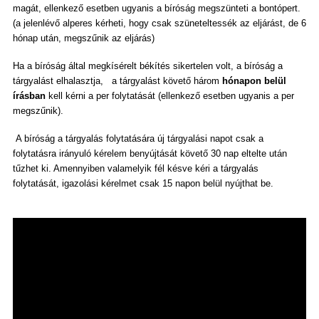
magát, ellenkező esetben ugyanis a bíróság megszünteti a bontópert.
(a jelenlévő alperes kérheti, hogy csak szüneteltessék az eljárást, de 6
hónap után, megszűnik az eljárás)
Ha a bíróság által megkísérelt békítés sikertelen volt, a bíróság a
tárgyalást elhalasztja, a tárgyalást követő három
hónapon belül
írásban
kell kérni a per folytatását (ellenkező esetben ugyanis a per
megszűnik).
A bíróság a tárgyalás folytatására új tárgyalási napot csak a
folytatásra irányuló kérelem benyújtását követő 30 nap eltelte után
tűzhet ki. Amennyiben valamelyik fél késve kéri a tárgyalás
folytatását, igazolási kérelmet csak 15 napon belül nyújthat be.