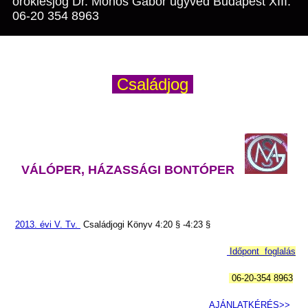
öröklésjog Dr. Mohos Gábor ügyvéd Budapest XIII.
06-20 354 8963
Családjog
VÁLÓPER, HÁZASSÁGI BONTÓPER
2013. évi V. Tv.
Családjogi Könyv 4:20 § -4:23 §
Időpont foglalás
06-20-354 8963
AJÁNLATKÉRÉS>>