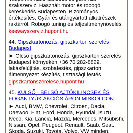
szakszerviz. Használt motor és robogó
kereskedés Budapesten. Bizományos
értékesítés. Gyári és utángyártott alkatrészek
raktárról. Robogó tuning és teljesítménynövelés
keewayszerviz.hupont.hu
44.
Gipszkartonozás, gipszkarton szerelés
Budapest
► Olcsó gipszkartonozás, gipszkarton szerelés
Budapest környékén +36 70 282-8829,
lakásfelújítás, szobafestés, gipszkarton
álmennyezet készítés, tisztasági festés.
gipszkartonszerelese.hupont.hu
45.
KÜLSŐ - BELSŐ AJTÓKILINCSEK ÉS
FOGANTYÚK AKCIÓS ÁRON MISKOLCON...
► Audi, BMW, Chevrolet, Citroen, Dacia,
Daewoo, Fiat, Ford, Honda, Hyundai, Isuzu,
Iveco, Kia, Lancia, Mazda, Mercedes, Mitsubishi,
Nissan, Opel, Peugeot, Renault, Saab, Seat,
Skoda, Suzuki, Toyota, Volvo, VW minden,