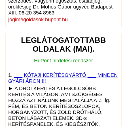
szerződés, Vagyonmegosztás, családjog,
öröklésjog Dr. Mohos Gábor ügyvéd Budapest
XIII. 06-20 354 8963
jogimegoldasok.hupont.hu
LEGLÁTOGATOTTABB
OLDALAK (MAI).
HuPont hirdetési rendszer
1.
___ KÓTAJI KERÍTÉSGYÁRTÓ ___ MINDEN
GYÁRI ÁRON !!!
► A DRÓTKERITÉS A LEGOLCSÓBB
KERITÉS A VILÁGON. AMI SZÜKSÉGES
HOZZÁ AZT NÁLUNK MEGTALÁLJA A-Z -ig.
FÉM, ÉS BETON KERÍTÉSOSZLOPOK,
HORGANYZOTT, ÉS ZÖLD DRÓTHÁLÓ,
BETON LÁBAZATI ELEMEK, 3D-s
KERÍTÉSPANELEK, ÉS KIEGÉSZITŐK.