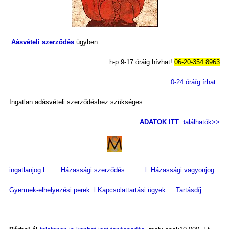
Aásvételi szerződés
ügyben
h-p 9-17 óráig hívhat!
06-20-354 8963
0-24 óráíg írhat
Ingatlan adásvételi szerződéshez szükséges
ADATOK ITT
t
alálhatók>>
ingatlanjog l
Házassági szerződés
l
Házassági vagyonj
og
Gyermek-elhelyezési perek l
Kapcsolattartási ügyek
Tartásdíj