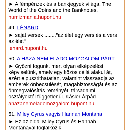
► A fémpénzek és a bankjegyek világa. The
World of the Coins and the Banknotes.
numizmania.hupont.hu
49.
LÉNÁRD
► saját versek ........"az élet egy vers és a vers
az élet"
lenard.hupont.hu
50.
A HAZA NEM ELADÓ MOZGALOM PÁRT
► Győzni fogunk, mert olyan elképzelést
képviselünk, amely egy közös céllá alakul át,
ezért elpusztíthatatlan, valamint visszaadja az
emberek önbecsülését, magabiztosságát és az
önmegvalósítás reményét, társadalmi
osztályoktól függetlenül. Kásler Árpád
ahazanemeladomozgalom.hupont.hu
51.
Miley Cyrus vagyis Hannah Montana
► Ez az oldal Miley Cyrus és Hannah
Montanaval foglalkozik