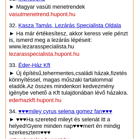
► Magyar vasúti menetrendek
vasutmenetrend.hupont.hu
32.
Kasza Tamás, Lezárás Specialista Oldala
► Ha már értékesítesz, akkor keress vele pénzt
is, ismerd meg a lezárás lépéseit:
www.lezarasspecialista.hu
lezarasspecialista.hupont.hu
33.
Éder-Ház Kft
► Új építésű,tehermentes,családi házak,fizetés
könnyítéssel, magas műszaki tartalommal
eladók.Az összes mindenkori kedvezmény
igénybe vehető a Kft tulajdonában lévő házakra.
ederhazkft.hupont.hu
34.
♥♥♥miley cyrus selena gomez fan♥♥♥
► ♥♥♥Ha szereted mileyt és selenát itt a
helyed!Gyere minden nap♥♥♥mert én mindig
szerkesztem♥♥♥