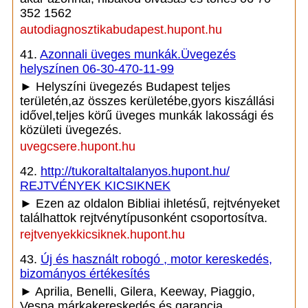
352 1562
autodiagnosztikabudapest.hupont.hu
41.
Azonnali üveges munkák.Üvegezés
helyszínen 06-30-470-11-99
► Helyszíni üvegezés Budapest teljes
területén,az összes kerületébe,gyors kiszállási
idővel,teljes körű üveges munkák lakossági és
közületi üvegezés.
uvegcsere.hupont.hu
42.
http://tukoraltaltalanyos.hupont.hu/
REJTVÉNYEK KICSIKNEK
► Ezen az oldalon Bibliai ihletésű, rejtvényeket
találhattok rejtvénytípusonként csoportosítva.
rejtvenyekkicsiknek.hupont.hu
43.
Új és használt robogó , motor kereskedés,
bizományos értékesítés
► Aprilia, Benelli, Gilera, Keeway, Piaggio,
Vespa márkakereskedés és garancia