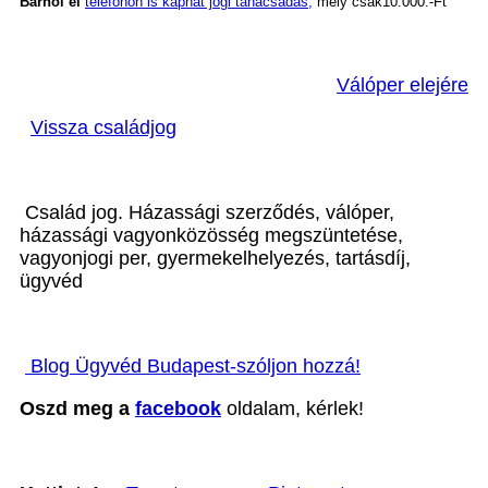
Bárhol él
telefonon is kaphat jogi tanácsadás,
mely csak10.000.-Ft
Válóper elejére
Vissza családjog
Család jog. Házassági szerződés, válóper,
házassági vagyonközösség megszüntetése,
vagyonjogi per, gyermekelhelyezés, tartásdíj,
ügyvéd
Blog Ügyvéd Budapest-szóljon hozzá!
Oszd meg a
facebook
oldalam, kérlek!