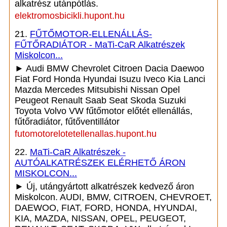
alkatrész utánpótlás.
elektromosbicikli.hupont.hu
21.
FŰTŐMOTOR-ELLENÁLLÁS-
FŰTŐRADIÁTOR - MaTi-CaR Alkatrészek
Miskolcon...
► Audi BMW Chevrolet Citroen Dacia Daewoo
Fiat Ford Honda Hyundai Isuzu Iveco Kia Lanci
Mazda Mercedes Mitsubishi Nissan Opel
Peugeot Renault Saab Seat Skoda Suzuki
Toyota Volvo VW fűtőmotor előtét ellenállás,
fűtőradiátor, fűtőventillátor
futomotorelotetellenallas.hupont.hu
22.
MaTi-CaR Alkatrészek -
AUTÓALKATRÉSZEK ELÉRHETŐ ÁRON
MISKOLCON...
► Új, utángyártott alkatrészek kedvező áron
Miskolcon. AUDI, BMW, CITROEN, CHEVROET,
DAEWOO, FIAT, FORD, HONDA, HYUNDAI,
KIA, MAZDA, NISSAN, OPEL, PEUGEOT,