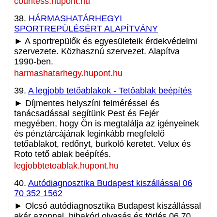
countess.hupont.hu
38.
HÁRMASHATÁRHEGYI
SPORTREPÜLÉSÉRT ALAPÍTVÁNY
► A sportrepülők és egyesületeik érdekvédelmi
szervezete. Közhasznú szervezet. Alapítva
1990-ben.
harmashatarhegy.hupont.hu
39.
A legjobb tetőablakok - Tetőablak beépítés
► Díjmentes helyszíni felméréssel és
tanácsadással segítünk Pest és Fejér
megyében, hogy Ön is megtalálja az igényeinek
és pénztárcájának leginkább megfelelő
tetőablakot, redőnyt, burkoló keretet. Velux és
Roto tető ablak beépítés.
legjobbtetoablak.hupont.hu
40.
Autódiagnosztika Budapest kiszállással 06
70 352 1562
► Olcsó autódiagnosztika Budapest kiszállással
akár azonnal, hibakód olvasás és törlés 06 70