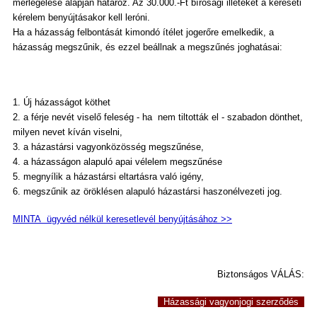
mérlegelése alapján határoz. Az 30.000.-Ft bírósági illetéket a kereseti
kérelem benyújtásakor kell leróni.
Ha a házasság felbontását kimondó ítélet jogerőre emelkedik, a
házasság megszűnik, és ezzel beállnak a megszűnés joghatásai:
1. Új házasságot köthet
2. a férje nevét viselő feleség - ha nem tiltották el - szabadon dönthet,
milyen nevet kíván viselni,
3. a házastársi vagyonközösség megszűnése,
4. a házasságon alapuló apai vélelem megszűnése
5. megnyílik a házastársi eltartásra való igény,
6. megszűnik az öröklésen alapuló házastársi haszonélvezeti jog.
MINTA ügyvéd nélkül keresetlevél benyújtásához >>
Biztonságos VÁLÁS:
Házassági vagyonjogi szerződés