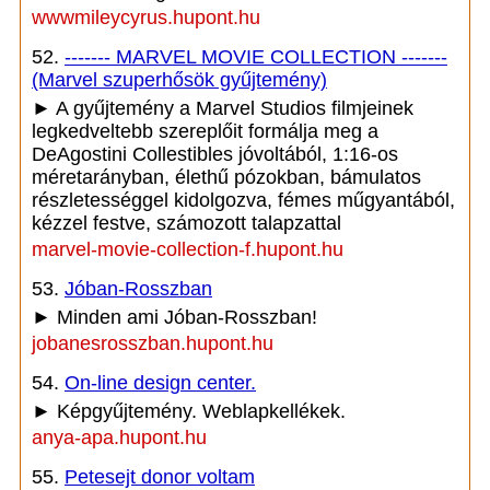
wwwmileycyrus.hupont.hu
52.
------- MARVEL MOVIE COLLECTION -------
(Marvel szuperhősök gyűjtemény)
► A gyűjtemény a Marvel Studios filmjeinek
legkedveltebb szereplőit formálja meg a
DeAgostini Collestibles jóvoltából, 1:16-os
méretarányban, élethű pózokban, bámulatos
részletességgel kidolgozva, fémes műgyantából,
kézzel festve, számozott talapzattal
marvel-movie-collection-f.hupont.hu
53.
Jóban-Rosszban
► Minden ami Jóban-Rosszban!
jobanesrosszban.hupont.hu
54.
On-line design center.
► Képgyűjtemény. Weblapkellékek.
anya-apa.hupont.hu
55.
Petesejt donor voltam