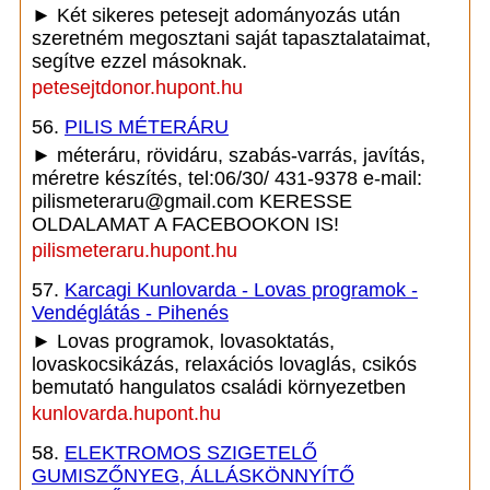
► Két sikeres petesejt adományozás után
szeretném megosztani saját tapasztalataimat,
segítve ezzel másoknak.
petesejtdonor.hupont.hu
56.
PILIS MÉTERÁRU
► méteráru, rövidáru, szabás-varrás, javítás,
méretre készítés, tel:06/30/ 431-9378 e-mail:
pilismeteraru@gmail.com KERESSE
OLDALAMAT A FACEBOOKON IS!
pilismeteraru.hupont.hu
57.
Karcagi Kunlovarda - Lovas programok -
Vendéglátás - Pihenés
► Lovas programok, lovasoktatás,
lovaskocsikázás, relaxációs lovaglás, csikós
bemutató hangulatos családi környezetben
kunlovarda.hupont.hu
58.
ELEKTROMOS SZIGETELŐ
GUMISZŐNYEG, ÁLLÁSKÖNNYÍTŐ