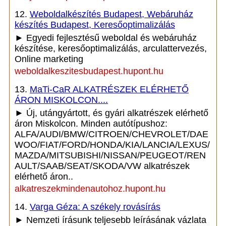
12.
Weboldalkészítés Budapest, Webáruház
készítés Budapest, Keresőoptimalizálás
► Egyedi fejlesztésű weboldal és webáruház
készítése, keresőoptimalizálás, arculattervezés,
Online marketing
weboldalkeszitesbudapest.hupont.hu
13.
MaTi-CaR ALKATRÉSZEK ELÉRHETŐ
ÁRON MISKOLCON....
► Új, utángyártott, és gyári alkatrészek elérhető
áron Miskolcon. Minden autótípushoz:
ALFA/AUDI/BMW/CITROEN/CHEVROLET/DAE
WOO/FIAT/FORD/HONDA/KIA/LANCIA/LEXUS/
MAZDA/MITSUBISHI/NISSAN/PEUGEOT/REN
AULT/SAAB/SEAT/SKODA/VW alkatrészek
elérhető áron..
alkatreszekmindenautohoz.hupont.hu
14.
Varga Géza: A székely rovásírás
► Nemzeti írásunk teljesebb leírásának vázlata